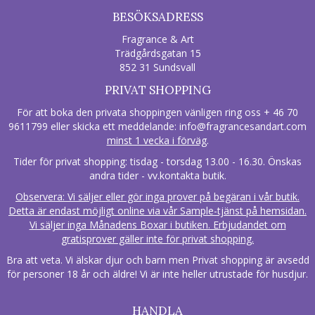
BESÖKSADRESS
Fragrance & Art
Trädgårdsgatan 15
852 31 Sundsvall
PRIVAT SHOPPING
För att boka den privata shoppingen vänligen ring oss + 46 70
9611799 eller skicka ett meddelande:
info@fragrancesandart.com
minst 1 vecka i förväg
.
Tider för privat shopping: tisdag - torsdag 13.00 - 16.30. Önskas
andra tider - vv.kontakta butik.
Observera: Vi säljer eller gör inga prover på begäran i vår butik.
Detta är endast möjligt online via vår Sample-tjänst på hemsidan.
Vi säljer inga Månadens Boxar i butiken. Erbjudandet om
gratisprover gäller inte för privat shopping.
Bra att veta. Vi älskar djur och barn men Privat shopping är avsedd
för personer 18 år och äldre! Vi är inte heller utrustade för husdjur.
HANDLA