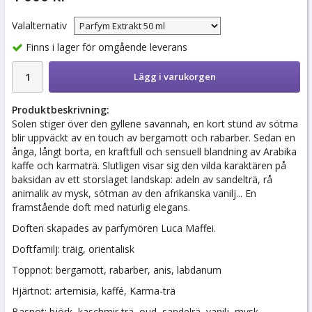
Valalternativ
Finns i lager för omgående leverans
Lägg i varukorgen
Produktbeskrivning:
Solen stiger över den gyllene savannah, en kort stund av sötma
blir uppväckt av en touch av bergamott och rabarber. Sedan en
ånga, långt borta, en kraftfull och sensuell blandning av Arabika
kaffe och karmaträ. Slutligen visar sig den vilda karaktären på
baksidan av ett storslaget landskap: adeln av sandelträ, rå
animalik av mysk, sötman av den afrikanska vanilj... En
framstående doft med naturlig elegans.
Doften skapades av parfymören Luca Maffei.
Doftfamilj: träig, orientalisk
Toppnot: bergamott, rabarber, anis, labdanum
Hjärtnot: artemisia, kaffé, Karma-trä
Basnot: björk, kaschmir trä, oud, sandelrä, vanilj, mysk