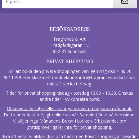
BESÖKSADRESS
Fragrance & Art
Trädgårdsgatan 15
852 31 Sundsvall
PRIVAT SHOPPING
För att boka den privata shoppingen vänligen ring oss + 46 70
9611799 eller skicka ett meddelande:
info@fragrancesandart.com
minst 1 vecka i förväg
.
Tider för privat shopping: tisdag - torsdag 13.00 - 16.30. Önskas
andra tider - vv.kontakta butik.
Observera: Vi säljer eller gör inga prover på begäran i vår butik.
Detta är endast möjligt online via vår Sample-tjänst på hemsidan.
Vi säljer inga Månadens Boxar i butiken. Erbjudandet om
gratisprover gäller inte för privat shopping.
Bra att veta. Vi älskar djur och barn men Privat shopping är avsedd